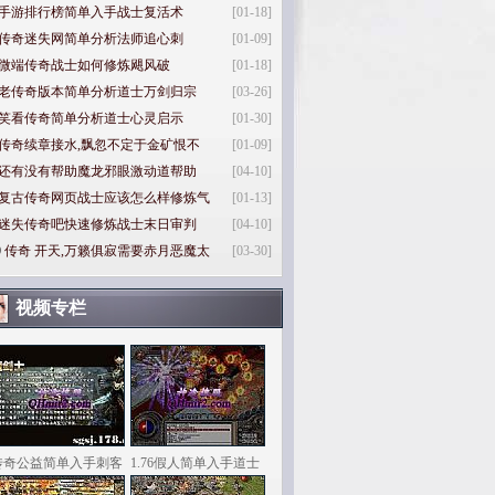
手游排行榜简单入手战士复活术
[01-18]
传奇迷失网简单分析法师追心刺
[01-09]
微端传奇战士如何修炼飓风破
[01-18]
老传奇版本简单分析道士万剑归宗
[03-26]
笑看传奇简单分析道士心灵启示
[01-30]
传奇续章接水,飘忽不定于金矿恨不
[01-09]
还有没有帮助魔龙邪眼激动道帮助
[04-10]
复古传奇网页战士应该怎么样修炼气
[01-13]
迷失传奇吧快速修炼战士末日审判
[04-10]
0
传奇 开天,万籁俱寂需要赤月恶魔太
[03-30]
视频专栏
传奇公益简单入手刺客
1.76假人简单入手道士