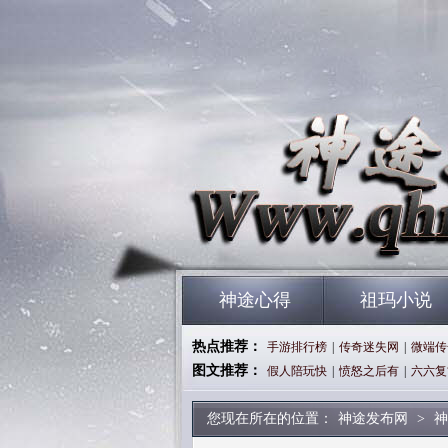
神途心得
祖玛小说
热点推荐：
手游排行榜
|
传奇迷失网
|
微端传
图文推荐：
假人陪玩快
|
愤怒之后有
|
六六复
您现在所在的位置：
神途发布网
>
神