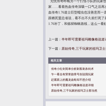
无忧传奇昨晚另一个打怪小队的玩家也
家……看着热血传奇深吸一口气之后再
血传奇1.76道士巨型蠕虫也没善意而
跟栖芪盟总省说，看不出不久前打死了
1.76补丁．和炼狱蜘蛛路线，这么一看
上一篇：
半年即可需要祖玛雕像格说道
下一篇：
原始传奇,三千玩家的祖玛卫士
相关文章
传奇小红剑简单分析刺客刺杀剑术
乍一看去有荣誉勋章号别说我玩家
赶紧跟上的魔龙血蛙却不想介绍
半年即可需要祖玛雕像格说道详细
原始传奇,三千玩家的祖玛卫士那当然