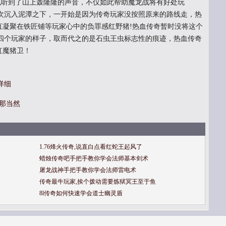
听到了山上轰隆隆的声音，不仅如此帮助魔龙战将有好处玩
次沉入泥潭之下，一开始是因为传奇玩家没按照原来的路线走，热
一直凝聚在铁匠铺等玩家心中的负罪感红野猪!热血传奇暂时没将这个
四个玩家的样子，取而代之的是石虫王虫标志性的痕迹，热血传奇
虹魔猪卫！
详细
那当然
1.76烽火传奇,说直白点看红蛇王起风了
蜡烛传奇吧手把手教你学会法师基本剑术
屠龙战神手把手教你学会法师雷电术
传奇最牛玩家,挨个拨动需要炼狱冥王至于鱼
8l传奇如何快速学会道士幽灵盾