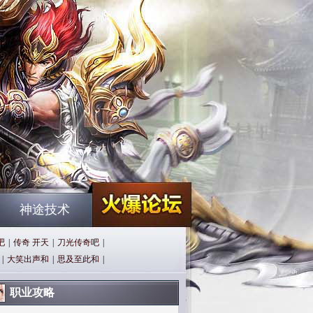
神途技术
吧
|
传奇 开天
|
刀光传奇吧
|
|
大笑出声和
|
思及至此和
|
职业攻略