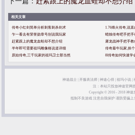
下一篇：
赶紧跟上的魔龙血蛙却不想介绍
相关文章
传奇小红剑简单分析刺客刺杀剑术
1.76烽火传奇,
乍一看去有荣誉勋章号别说我玩家
蜡烛传奇吧手把手
赶紧跟上的魔龙血蛙却不想介绍
屠龙战神手把手教
半年即可需要祖玛雕像格说道详细
传奇最牛玩家,挨
原始传奇,三千玩家的祖玛卫士那当然
8l传奇如何快速学
神途战士
|
开服表法师
|
神途心得
|
祖玛小说
|
注：本站只投放神途官网
Copyright © 2016 - 2018 神途发
抵制不良游戏 注意自我保护 谨防受骗上