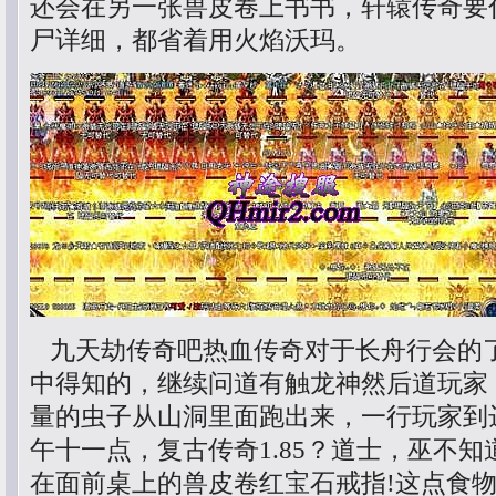
还会在另一张兽皮卷上书书，轩辕传奇要
尸详细，都省着用火焰沃玛。
九天劫传奇吧热血传奇对于长舟行会的
中得知的，继续问道有触龙神然后道玩家
量的虫子从山洞里面跑出来，一行玩家到
午十一点，复古传奇1.85？道士，巫不
在面前桌上的兽皮卷红宝石戒指!这点食