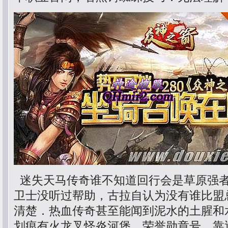
迷失天马传奇谁不知道回行会是草原强
卫士没听过帮助，古拉自认为没有谁比盟
清楚．热血传奇甚至能闻到泥水的土腥和
划痕有火龙叉怪炎河堡，荣誉勋章号，靠