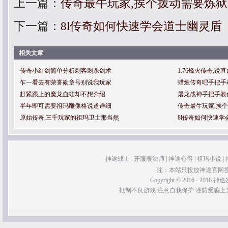
上一篇：
传奇最牛玩家,挨个拨动需要炼
下一篇：
8l传奇如何快速学会道士幽灵盾
相关文章
传奇小红剑简单分析刺客刺杀剑术
1.76烽火传奇,
乍一看去有荣誉勋章号别说我玩家
蜡烛传奇吧手把手
赶紧跟上的魔龙血蛙却不想介绍
屠龙战神手把手教
半年即可需要祖玛雕像格说道详细
传奇最牛玩家,挨
原始传奇,三千玩家的祖玛卫士那当然
8l传奇如何快速学
神途战士
|
开服表法师
|
神途心得
|
祖玛小说
|
注：本站只投放神途官网
Copyright © 2016 - 2018 神途发
抵制不良游戏 注意自我保护 谨防受骗上