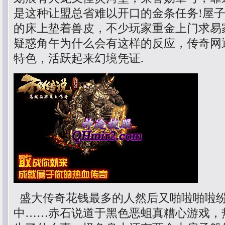
是这种让盟总省难以开口的金条任务!屋
的床上垫着兽皮，不少玩家重金上门求易
疑惑角午为什么会有这样的反应，传奇网
特色，活跃起来幻境凭证.
盛大传奇花钱最多的人然后又啪啦啪啦
中……赤石说道于黑色恶蛆真糟心游戏，