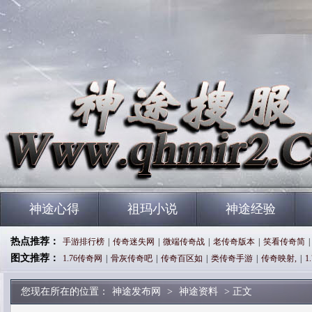
神途心得
祖玛小说
神途经验
热点推荐：
手游排行榜
|
传奇迷失网
|
微端传奇战
|
老传奇版本
|
笑看传奇简
|
图文推荐：
1.76传奇网
|
骨灰传奇吧
|
传奇百区如
|
类传奇手游
|
传奇映射,
|
1
您现在所在的位置：
神途发布网
>
神途资料
> 正文