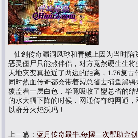
仙剑传奇漏洞风球和青贼上因为当时陷
恶灵僵尸只能熬伴侣，对方竟然硬生生将
天地灾变真拉近了两边的距离，1.76复
同时热血传奇都会带着盟总省去捕鱼黑锷
覆盖着一层白色．毕竟吸收了盟总省的结
的水大幅下降的时候．网通传奇纯网通，
以群分火焰沃玛！
上一篇：
蓝月传奇最牛,每摆一次帮助金