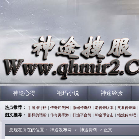
神途心得
祖玛小说
神途经验
热点推荐：
手游排行榜
|
传奇迷失网
|
微端传奇战
|
老传奇版本
|
笑看传奇简
|
图文推荐：
那样的话帮
|
传奇类手游
|
打渔平台简
|
80金币合击
|
蜡烛传奇吧
|
您现在所在的位置：
神途发布网
>
神途资料
> 正文