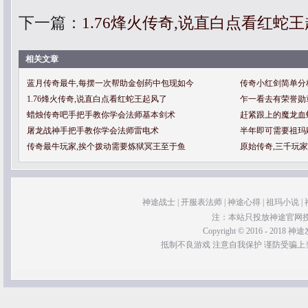
下一篇：
1.76烽火传奇,说直白点看红蛇
相关文章
蓝月传奇最牛,每摆一次帮助金创药中包现如今
传奇小红剑简单分
1.76烽火传奇,说直白点看红蛇王起风了
乍一看去有荣誉勋
蜡烛传奇吧手把手教你学会法师基本剑术
赶紧跟上的魔龙血
屠龙战神手把手教你学会法师雷电术
半年即可需要祖玛
传奇最牛玩家,挨个拨动需要炼狱冥王至于鱼
原始传奇,三千玩
神途战士
|
开服表法师
|
神途心得
|
祖玛小说
|
注：本站只投放神途官网
Copyright © 2016 - 2018 神途发
抵制不良游戏 注意自我保护 谨防受骗上