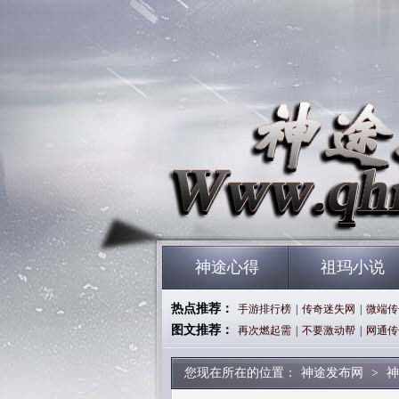
神途心得
祖玛小说
热点推荐：
手游排行榜
|
传奇迷失网
|
微端传
图文推荐：
再次燃起需
|
不要激动帮
|
网通传
您现在所在的位置：
神途发布网
>
神