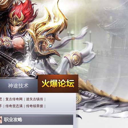
神途技术
吧
|
复古传奇网
|
迷失古镇传
|
手
|
传奇变态满
|
传奇续章接
|
职业攻略