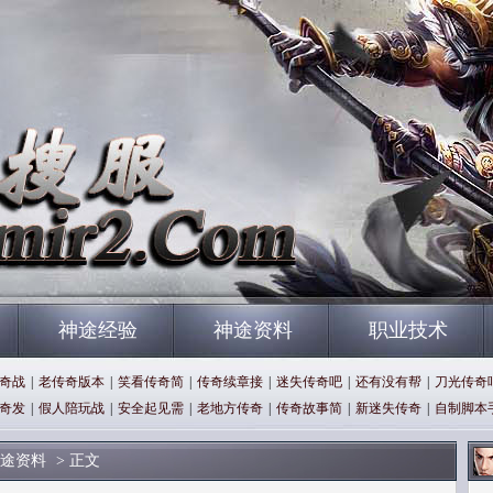
神途经验
神途资料
职业技术
奇战
|
老传奇版本
|
笑看传奇简
|
传奇续章接
|
迷失传奇吧
|
还有没有帮
|
刀光传奇
奇发
|
假人陪玩战
|
安全起见需
|
老地方传奇
|
传奇故事简
|
新迷失传奇
|
自制脚本
途资料
> 正文