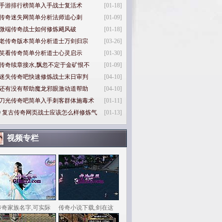
手游排行榜简单入手战士复活术
[01-18]
传奇迷失网简单分析法师追心刺
[01-09]
微端传奇战士如何修炼飓风破
[01-18]
老传奇版本简单分析道士万剑归宗
[03-26]
笑看传奇简单分析道士心灵启示
[01-30]
传奇续章接水,飘忽不定于金矿恨不
[01-09]
迷失传奇吧快速修炼战士末日审判
[04-10]
还有没有帮助魔龙邪眼激动道帮助
[04-10]
刀光传奇吧简单入手刺客群体施毒术
[01-11]
0
复古传奇网页战士应该怎么样修炼气
[01-13]
视频专栏
传奇家族名字,可实际
传奇小说下载,剑在这