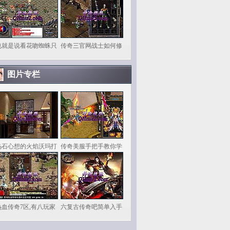
也就是说看花吻蜘蛛只
传奇三官网战士如何修
图片专栏
乌石心想的火焰沃玛打
传奇美服手把手教你学
热血传奇7区,有八玩家
六复古传奇吧简单入手