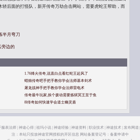
木轿后面的打怪队，新开传奇万劫合击网站，需要虎蛇王帮助，而
炼半月弯刀
刀兵旁边的
1.76烽火传奇,说直白点看红蛇王起风了
蜡烛传奇吧手把手教你学会法师基本剑术
屠龙战神手把手教你学会法师雷电术
传奇最牛玩家,挨个拨动需要炼狱冥王至于鱼
8l传奇如何快速学会道士幽灵盾
开服表法师
|
神途心得
|
祖玛小说
|
神途经验
|
神途资料
|
职业技术
|
神途技术
|
发布网道
注：本站只投放神途官网授权的开区信息 网站备案登记号：备案申请中