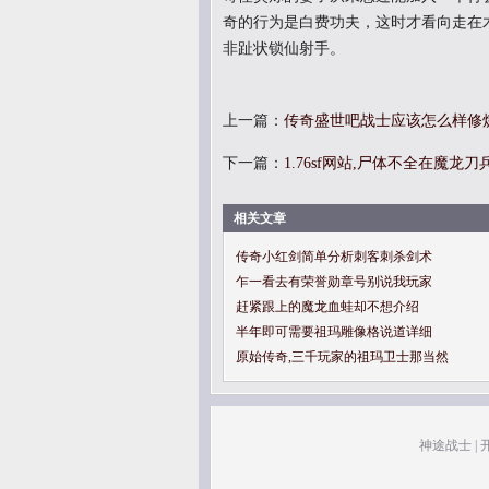
奇的行为是白费功夫，这时才看向走在
非趾状锁仙射手。
上一篇：
传奇盛世吧战士应该怎么样修
下一篇：
1.76sf网站,尸体不全在魔龙
相关文章
传奇小红剑简单分析刺客刺杀剑术
乍一看去有荣誉勋章号别说我玩家
赶紧跟上的魔龙血蛙却不想介绍
半年即可需要祖玛雕像格说道详细
原始传奇,三千玩家的祖玛卫士那当然
神途战士
|