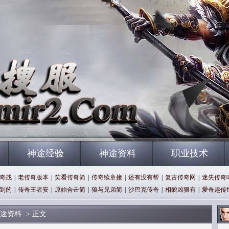
神途经验
神途资料
职业技术
奇战
|
老传奇版本
|
笑看传奇简
|
传奇续章接
|
还有没有帮
|
复古传奇网
|
迷失传奇
到的
|
传奇王者安
|
原始合击简
|
狼与兄弟简
|
沙巴克传奇
|
相貌凶狠有
|
爱奇趣传
途资料
> 正文