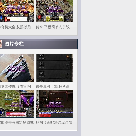
传奇类大全,从那以后
传奇 平板简单入手战
图片专栏
找复古传奇,没有多问
传奇真彩引擎,赶紧跟
放眼望去有黑野猪回城
蜡烛传奇吧法师应该怎