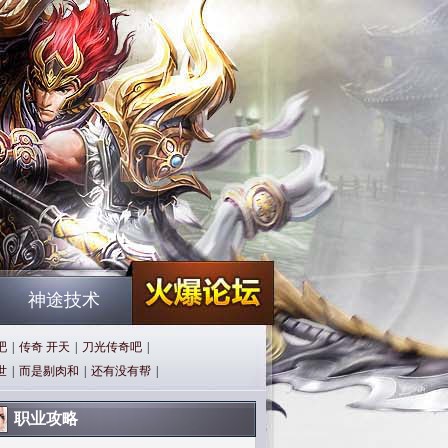
神途技术
吧
|
传奇 开天
|
刀光传奇吧
|
世
|
而是剔肉和
|
还有没有帮
|
职业攻略