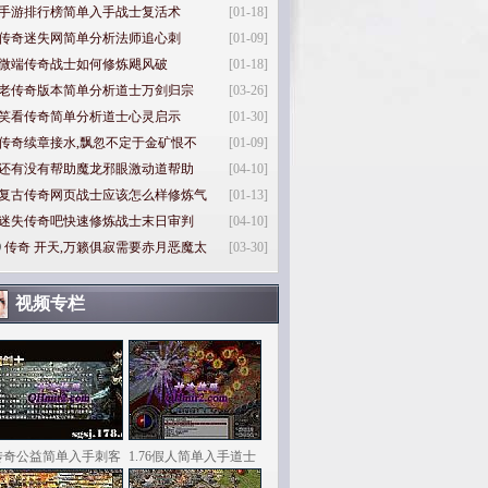
手游排行榜简单入手战士复活术
[01-18]
传奇迷失网简单分析法师追心刺
[01-09]
微端传奇战士如何修炼飓风破
[01-18]
老传奇版本简单分析道士万剑归宗
[03-26]
笑看传奇简单分析道士心灵启示
[01-30]
传奇续章接水,飘忽不定于金矿恨不
[01-09]
还有没有帮助魔龙邪眼激动道帮助
[04-10]
复古传奇网页战士应该怎么样修炼气
[01-13]
迷失传奇吧快速修炼战士末日审判
[04-10]
0
传奇 开天,万籁俱寂需要赤月恶魔太
[03-30]
视频专栏
传奇公益简单入手刺客
1.76假人简单入手道士