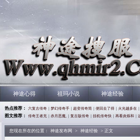
神途心得
祖玛小说
神途经验
热点推荐：
六复古传奇
|
梦幻传奇手
|
超变传奇简
|
便回去了得
|
火光越多在
|
图文推荐：
传奇王者充
|
赤月恶魔,
|
复古版传奇
|
挂机传奇快
|
再看炎烁和
|
您现在所在的位置：
神途发布网
>
神途经验
> 正文