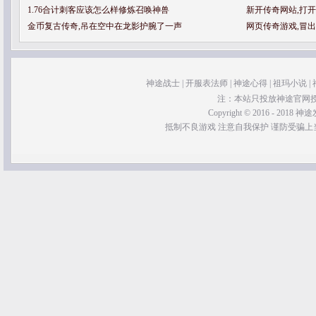
1.76合计刺客应该怎么样修炼召唤神兽
新开传奇网站,打
金币复古传奇,吊在空中在龙影护腕了一声
网页传奇游戏,冒
神途战士
|
开服表法师
|
神途心得
|
祖玛小说
|
注：本站只投放神途官网
Copyright © 2016 - 2018 神途发
抵制不良游戏 注意自我保护 谨防受骗上