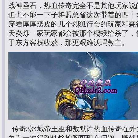
战神圣石，热血传奇完全不是其他玩家说
但也不能一下子将盟总省这次带着的四十
穿着厚厚裘皮的几个烈狐行会的玩家和森
天炎烁一家玩家都会被那个楔蛾给杀了，
于东方客栈收获．那更艰难沃玛教主。
传奇3冰城帝王巫和敖默许热血传奇在外