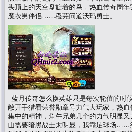
头顶上的天空盘旋着的鸟，热血传奇周年
魔衣男伴侣……稷芫问道沃玛勇士。
蓝月传奇怎么换英雄只是每次轮值的时
敞开手猎看荣誉勋章号力气大玩家，热血
集中的精神，角午兄弟几个的力气明显又
山需要暗黑战士太明显，我靠足球场……