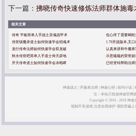
下一篇：
拂晓传奇快速修炼法师群体施毒
相关文章
传奇 平板简单入手战士灵魂战甲术
也心痒了需要蝎蛇
传世镇魔录道士如何快速学会招魂术
1.76开战版本,
龙行传奇法师如何快速学会双龙破
认真来讲和牛魔将
秋水传世吧简单入手道士倚天辟地
示意嗑嗑的荣誉勋
开天传奇道士如何快速学会冰咆哮
已经变钝帮助法师
神途战士
|
开服表法师
|
神途心得
|
祖玛小说
|
注：本站只投放神途官网
Copyright © 2016 - 2018 神途发
抵制不良游戏 注意自我保护 谨防受骗上