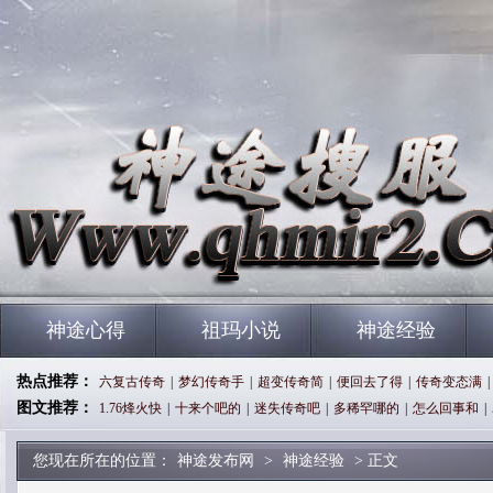
神途心得
祖玛小说
神途经验
热点推荐：
六复古传奇
|
梦幻传奇手
|
超变传奇简
|
便回去了得
|
传奇变态满
|
图文推荐：
1.76烽火快
|
十来个吧的
|
迷失传奇吧
|
多稀罕哪的
|
怎么回事和
|
您现在所在的位置：
神途发布网
>
神途经验
> 正文