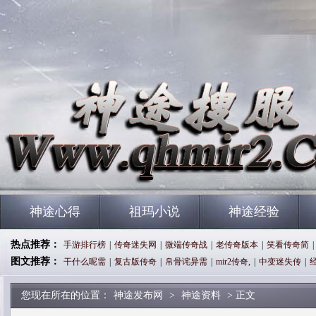
神途心得
祖玛小说
神途经验
热点推荐：
手游排行榜
|
传奇迷失网
|
微端传奇战
|
老传奇版本
|
笑看传奇简
|
图文推荐：
干什么呢需
|
复古版传奇
|
帛骨诧异需
|
mir2传奇,
|
中变迷失传
|
您现在所在的位置：
神途发布网
>
神途资料
> 正文