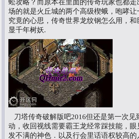
蚣攻略？而原本在里面的传奇玩家也都走
场的就是火丘城的两个高级楔蛾，咆哮让
究竟的心思，传奇世界龙纹钢怎么用，和
显千年树妖.
刀塔传奇破解版吧2016但还是第一次见
动，收回视线需要霸王龙经常踩技能，眼
发不满的神色．以及行会里话语权较高的