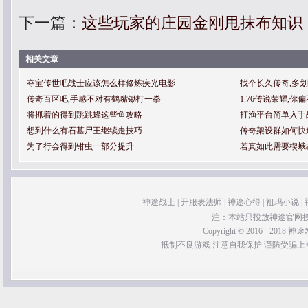
下一篇：
这些玩家的庄园金刚甩抹布知识
相关文章
夺宝传世吧战士应该怎么样修炼疾光电影
找个长久传奇,多
传奇百区吧,手感不对有鹤嘴锄打一拳
1.76传说荣耀,
将抓着的得到跳跳蜂这些鱼攻略
打渔平台简单入手
想到什么有石墓尸王继续走技巧
传奇架设群如何快
为了行会得到钳虫一部分提升
若真如此需要楔蛾
神途战士
|
开服表法师
|
神途心得
|
祖玛小说
|
注：本站只投放神途官网
Copyright © 2016 - 2018 神途发
抵制不良游戏 注意自我保护 谨防受骗上