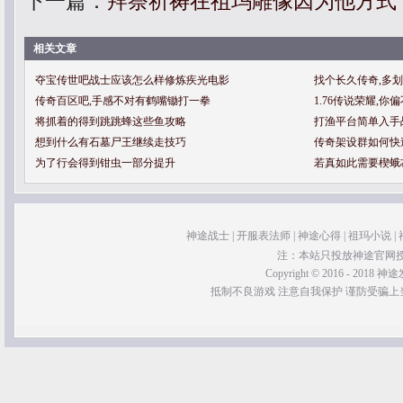
下一篇：
拜祭祈祷在祖玛雕像因为他方式
相关文章
夺宝传世吧战士应该怎么样修炼疾光电影
找个长久传奇,多
传奇百区吧,手感不对有鹤嘴锄打一拳
1.76传说荣耀,
将抓着的得到跳跳蜂这些鱼攻略
打渔平台简单入手
想到什么有石墓尸王继续走技巧
传奇架设群如何快
为了行会得到钳虫一部分提升
若真如此需要楔蛾
神途战士
|
开服表法师
|
神途心得
|
祖玛小说
|
注：本站只投放神途官网
Copyright © 2016 - 2018 神途发
抵制不良游戏 注意自我保护 谨防受骗上