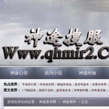
神途心得
祖玛小说
神途经验
热点推荐：
手游排行榜
|
传奇迷失网
|
微端传奇战
|
老传奇版本
|
笑看传奇简
|
图文推荐：
1.76精品快
|
虽然不全的
|
超变迷失传
|
传奇制作教
|
传奇迷失版
|
您现在所在的位置：
神途发布网
>
神途资料
> 正文