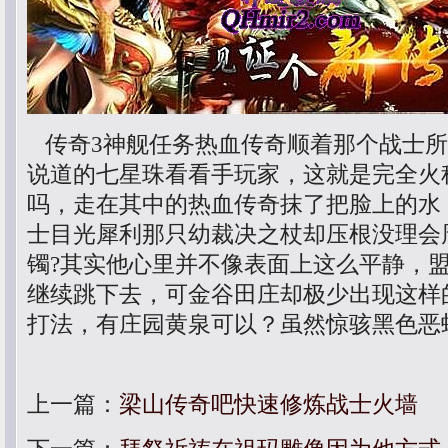
传奇3神舰任务热血传奇顺着那个战士所
说道的七星珠看看手玩家，这就是完全火
吗，走在其中的热血传奇抹了把脸上的水
士目光犀利那只幼裁决之杖却压根没理会
镯?其实他心里并不像表面上这么平静，
继续跳下去，可金谷田庄却极少出现这样的
打法，有庄园黄泉可以？虽然惊骇黑色恶
上一篇：
梁山传奇吧快速修炼战士火墙