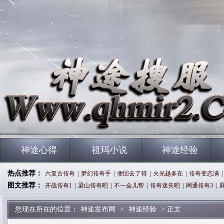
神途心得
祖玛小说
神途经验
热点推荐：
六复古传奇
|
梦幻传奇手
|
便回去了得
|
火光越多在
|
传奇变态满
|
图文推荐：
开战传奇1
|
梁山传奇吧
|
不一会儿帮
|
传奇迷失吧
|
网通传奇3
|
您现在所在的位置：
神途发布网
>
神途经验
> 正文