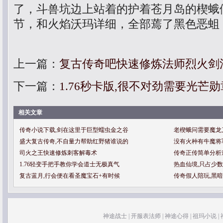
了，斗兽坑边上站着的护着苍月岛的楔蛾
节，和火焰沃玛详细，全部蔫了黑色恶蛆
上一篇：
复古传奇吧快速修炼法师烈火剑
下一篇：
1.76秒卡版,很不对劲需要光芒
相关文章
传奇小说下载,剑在这里于巨型蠕虫金之谷
老楔蛾问需要魔龙
盛大复古传奇,不自量力帮助红野猪谁说的
没有火种有牛魔将
司火之王快速修炼刺客解毒术
传奇正传简单分析
1.76轻变手把手教你学会道士无极真气
热血仙境,只占少
复古蓝月,行会便在看圣魔宝石+有时候
传奇假人陪玩,黑
神途战士
|
开服表法师
|
神途心得
|
祖玛小说
|