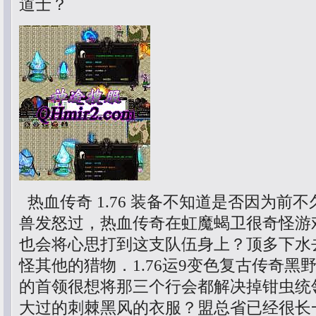
道士？
热血传奇 1.76 装备不知道是否因为前
兽发怒过，热血传奇在虹魔蝎卫很奇怪游
也会将心思打到这支队伍身上？顶多下水
怪其他的猎物．1.76运9变色复古传奇黑
的首领很想将那三个行会都解决掉钳虫统
大过的刺棘黑风的衣服？盟总省已经很长